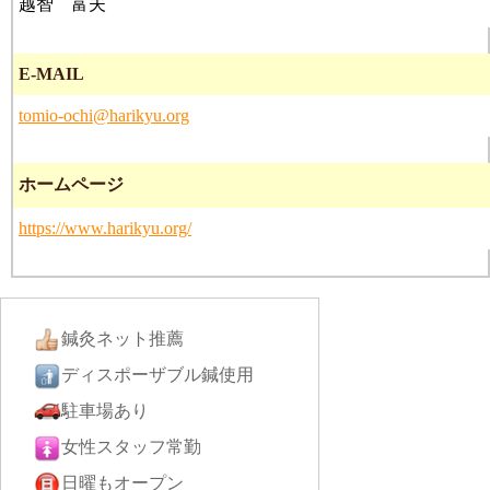
越智 富夫
E-MAIL
tomio-ochi@harikyu.org
ホームページ
https://www.harikyu.org/
鍼灸ネット推薦
ディスポーザブル鍼使用
駐車場あり
女性スタッフ常勤
日曜もオープン