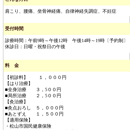
肩こり、腰痛、坐骨神経痛、自律神経失調症、不妊症
受付時間
診療時間：午前9時～午後12時 午後14時～19時〔予約制〕
休診日：日曜・祝祭日の午後
料 金
【初診料】 １，０００円
【はり治療】
■全身治療 ３，5００円
■局所治療 ２，5００円
【灸治療】
■灸点おろし ５，０００円
■あとずえ １，５００円
【適用保険】
・松山市国民健康保険