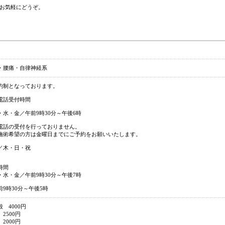
お気軽にどうぞ。
・腰痛・自律神経系
約制となっております。
電話受付時間
・水・金／午前9時30分～午後6時
電話の受付を行っておりません。
施術希望の方は金曜日までにご予約をお願いいたします。
／木・日・祝
時間
・水・金／午前9時30分～午後7時
前9時30分～午後5時
 4000円
2500円
2000円