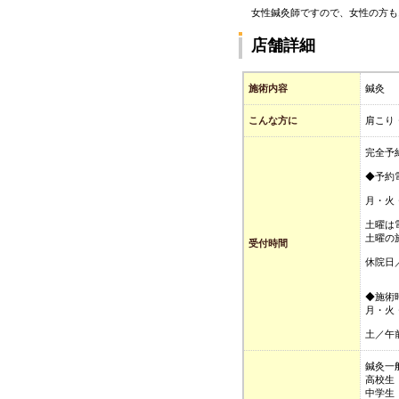
女性鍼灸師ですので、女性の方も
店舗詳細
施術内容
鍼灸
こんな方に
肩こり
完全予
◆予約
月・火
土曜は
土曜の
受付時間
休院日
◆施術
月・火
土／午
鍼灸一般
高校生 
中学生 