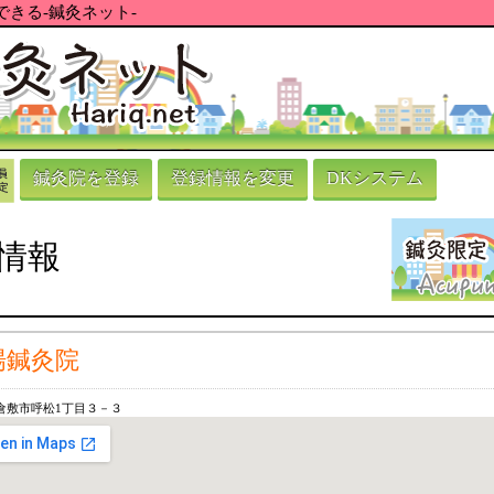
きる-鍼灸ネット-
鍼灸院を登録
登録情報を変更
DKシステム
情報
場鍼灸院
倉敷市呼松1丁目３－３