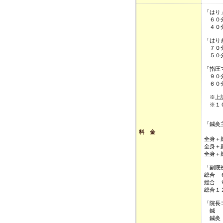
「は
６０分
４０分
「はり
７０分
５０分
「指圧
９０分
６０分
※上記
※１０
「鍼灸
全身
料 金
全身＋
全身＋
全身＋
「副院
総合 
総合 
総合１
「院長
鍼 （
鍼灸（