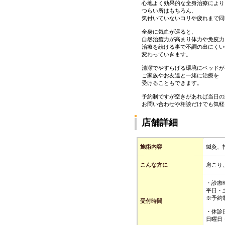
心地よく効果的な全身治療により
つらい所はもちろん、
気付いていないコリや疲れまで同
全身に気血が巡ると、
自然治癒力が高まり体力や免疫力
治療を続ける事で不調の出にくい
変わっていきます。
清潔でやすらげる環境にベッドが
ご家族やお友達と一緒に治療を
受けることもできます。
予約制ですが空きがあれば当日の
お問い合わせや相談だけでも気軽
店舗詳細
施術内容
鍼灸、
こんな方に
肩こり
・診療
平日・
※予約
受付時間
・休診
日曜日