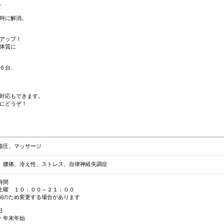
、
時に解消。
アップ！
体質に
６台、
対応もできます。
にどうぞ！
指圧、マッサージ
、腰痛、冷え性、ストレス、自律神経失調症
時間
土曜 １０：００～２１：００
制のため変更する場合があります
日
・年末年始