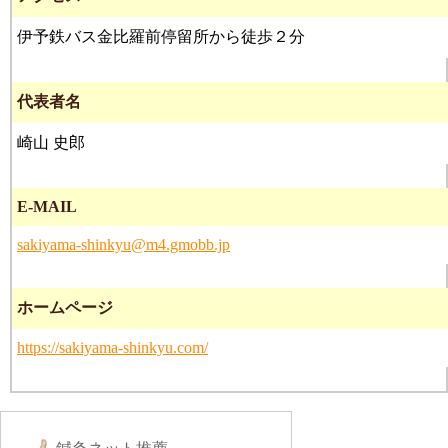
伊予鉄バス金比羅前停留所から徒歩２分
代表者名
崎山 史郎
E-MAIL
sakiyama-shinkyu@m4.gmobb.jp
ホームページ
https://sakiyama-shinkyu.com/