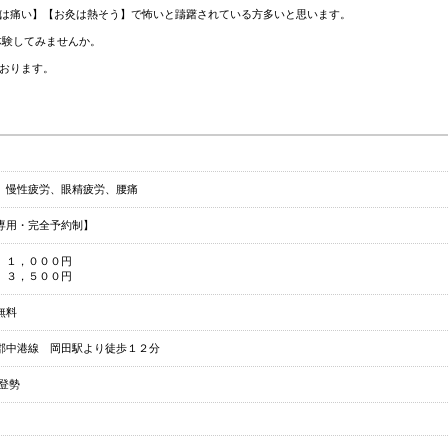
は痛い】【お灸は熱そう】で怖いと躊躇されている方多いと思います。
体験してみませんか。
おります。
、慢性疲労、眼精疲労、腰痛
専用・完全予約制】
 １，０００円
 ３，５００円
無料
郡中港線 岡田駅より徒歩１２分
千登勢