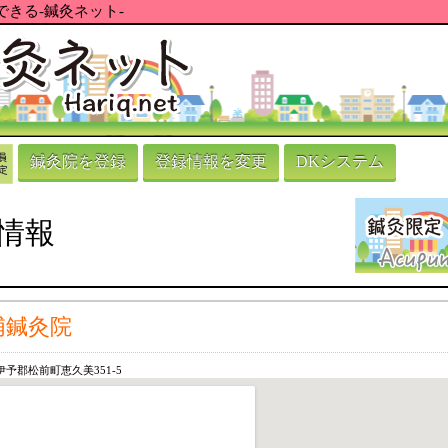
きる-鍼灸ネット-
鍼灸院を登録
登録情報を変更
DKシステム
情報
浦鍼灸院
予郡松前町恵久美351-5