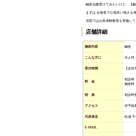
鍼灸治療受けてみたいけど、【鍼
まずは 台座灸で心地良い熱さを
当院ではお灸体験教室を実施して
店舗詳細
施術内容
鍼灸
こんな方に
冷え性
受付時間
【女性
初診料
料 金
施術料
特 典
初診料
アクセス
伊予鉄
代表者名
松浦 
E-MAIL