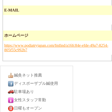
E-MAIL
ホームページ
https://www.podiatryjapan.com/fmfind/a16fc84e-efde-49a7-8254-
805f55c992b7
鍼灸ネット推薦
ディスポーザブル鍼使用
駐車場あり
女性スタッフ常勤
日曜もオープン