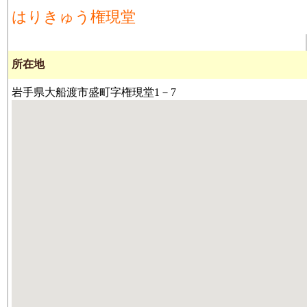
はりきゅう権現堂
所在地
岩手県大船渡市盛町字権現堂1－7