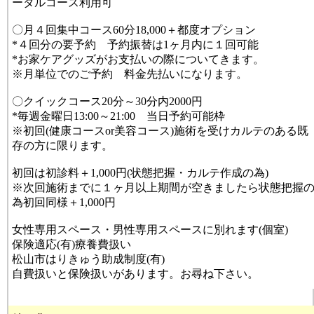
ータルコース利用可
〇月４回集中コース60分18,000＋都度オプション
*４回分の要予約 予約振替は1ヶ月内に１回可能
*お家ケアグッズがお支払いの際についてきます。
※月単位でのご予約 料金先払いになります。
〇クイックコース20分～30分内2000円
*毎週金曜日13:00～21:00 当日予約可能枠
※初回(健康コースor美容コース)施術を受けカルテのある既
存の方に限ります。
初回は初診料＋1,000円(状態把握・カルテ作成の為)
※次回施術までに１ヶ月以上期間が空きましたら状態把握
為初回同様＋1,000円
女性専用スペース・男性専用スペースに別れます(個室)
保険適応(有)療養費扱い
松山市はりきゅう助成制度(有)
自費扱いと保険扱いがあります。お尋ね下さい。