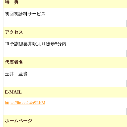
特 典
初回初診料サービス
アクセス
JR予讃線粟井駅より徒歩5分内
代表者名
玉井 亜貴
E-MAIL
https://lin.ee/a4o9LbM
ホームページ