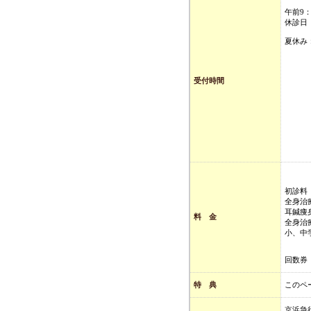
午前9：
休診日 
夏休み：
受付時間
初診料 
全身治療
耳鍼痩身
料 金
全身治療
小、中学
回数券 
特 典
このペ
京浜急