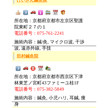
けいざん鍼灸院
所在地：京都府京都市左京区聖護
院東町２７の１
電話番号：075-761-2241
施術内容：鍼/灸, マイクロ波, 干渉
波, 遠赤外線, 手技
田村鍼灸院
所在地：京都府京都市西京区下津
林東芝ノ宮町43ファミーユ桂1F
電話番号：075-382-5849
施術内容：鍼灸, 小児ハリ, 耳鍼, 痩
身