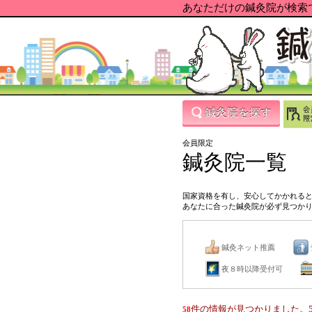
あなただけの鍼灸院が検索で
鍼灸院を探す
会員限定
鍼灸院一覧
国家資格を有し、安心してかかれる
あなたに合った鍼灸院が必ず見つか
鍼灸ネット推薦
夜８時以降受付可
件の情報が見つかりました。5
58