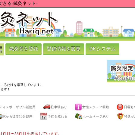
きる-鍼灸ネット-
鍼灸院を登録
登録情報を変更
DKシステム
ところだけを厳選しています。
ります！
ディスポーザブル鍼使用
駐車場あり
女性スタッフ常勤
日曜も
駅から徒歩10分以内
予約も取れる
ホームページあり
特典が
1件目〜58件目を表示しています。