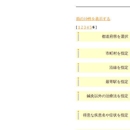
前の10件を表示する
[
1
2
3
4
5
6
]
都道府県を選択
市町村を指定
沿線を指定
最寄駅を指定
鍼灸以外の治療法を指定
得意な疾患名や症状を指定