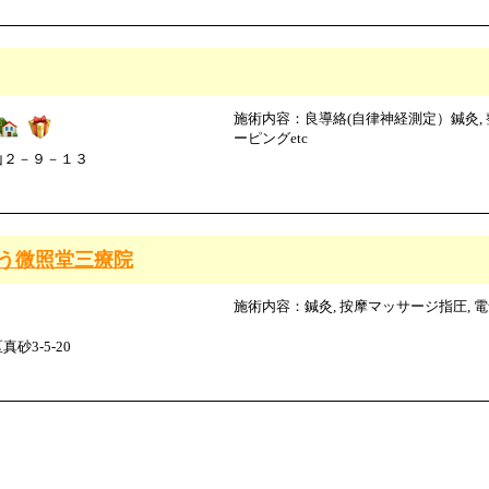
施術内容：良導絡(自律神経測定）鍼灸, 整
ーピングetc
山２－９－１３
う微照堂三療院
施術内容：鍼灸, 按摩マッサージ指圧, 電気
3-5-20