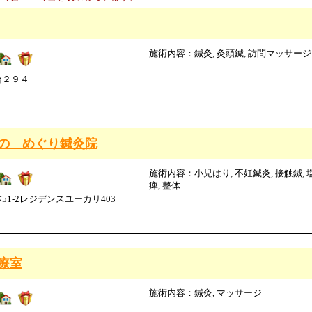
施術内容：鍼灸, 灸頭鍼, 訪問マッサージ
台２９４
の めぐり鍼灸院
施術内容：小児はり, 不妊鍼灸, 接触鍼, 
痺, 整体
1-2レジデンスユーカリ403
療室
施術内容：鍼灸, マッサージ