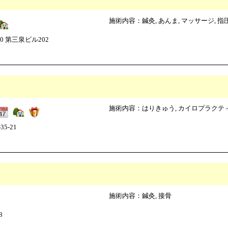
施術内容：鍼灸, あんま, マッサージ, 指
0 第三泉ビル202
施術内容：はりきゅう, カイロプラクティ
5-21
施術内容：鍼灸, 接骨
8