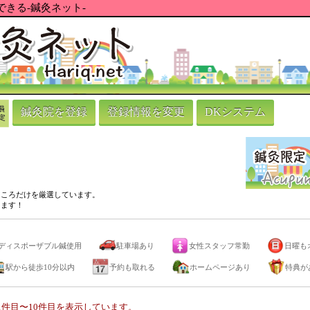
きる-鍼灸ネット-
鍼灸院を登録
登録情報を変更
DKシステム
ところだけを厳選しています。
ります！
ディスポーザブル鍼使用
駐車場あり
女性スタッフ常勤
日曜も
駅から徒歩10分以内
予約も取れる
ホームページあり
特典が
件目〜10件目を表示しています。