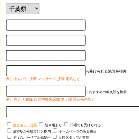
も受けられる施設を検索
例）小児ハリ 按摩 マッサージ 接骨 電気など
におすすめの鍼灸院を検索
例）肩こり 腰痛 自律神経失調症 冷え症 関節疾患など
鍼灸ネット推薦
駐車場あり
日曜でも受けられる
最寄駅から徒歩10分以内
ホームページのある施設
ディスポーザブル鍼使用
女性スタッフが常勤