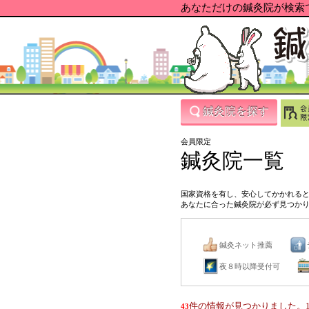
あなただけの鍼灸院が検索で
鍼灸院を探す
会員限定
鍼灸院一覧
国家資格を有し、安心してかかれる
あなたに合った鍼灸院が必ず見つか
鍼灸ネット推薦
夜８時以降受付可
件の情報が見つかりました。1
43