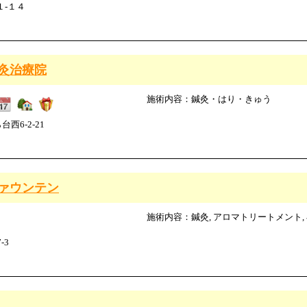
１-１４
灸治療院
施術内容：鍼灸・はり・きゅう
6-2-21
ァウンテン
施術内容：鍼灸, アロマトリートメント, 
-3